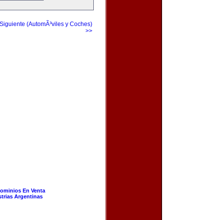
Siguiente (AutomÃ³viles y Coches)
>>
ominios En Venta
strias Argentinas