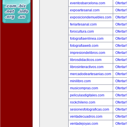
eventosbarcelona.com
Ofertar
expoartesanal.com
Ofertar
exposiciondemuebles.com
Ofertar
feriartesanal.com
Ofertar
forocultura.com
Ofertar
fotografiaenlinea.com
Ofertar
fotografiaweb.com
Ofertar
impresiondelibros.com
Ofertar
librosdidacticos.com
Ofertar
librosinteractivos.com
Ofertar
mercadodeartesanias.com
Ofertar
minilibro.com
Ofertar
musicompras.com
Ofertar
peliculasdigitales.com
Ofertar
rockchileno.com
Ofertar
sesionesfotograficas.com
Ofertar
ventadecuadros.com
Ofertar
ventadejoyas.com
Ofertar