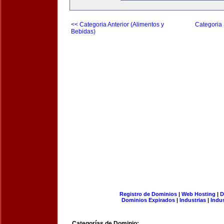
<< Categoria Anterior (Alimentos y
Categoria 
Bebidas)
Registro de Dominios
|
Web Hosting
|
D
Dominios Expirados
|
Industrias
|
Indu
Categorías de Dominio: