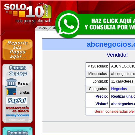
abcnegocios
Vendido!
Mayusculas:
ABCNEGOCI
Minusculas:
abcnegocios.
Longitud:
11 caracteres
Categorias:
Negocios
Precio:
Realizar una o
Visitar!
abcnegocios
Serán consideradas ofer