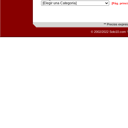
[Pág. princi
** Precios expre
© 2002/2022 Solo10.com