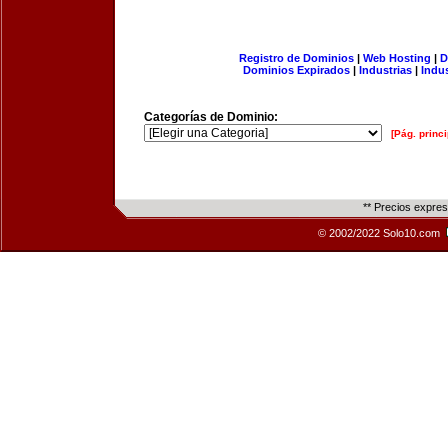
Registro de Dominios
|
Web Hosting
|
D
Dominios Expirados
|
Industrias
|
Indu
Categorías de Dominio:
[Pág. princi
** Precios expre
© 2002/2022 Solo10.com