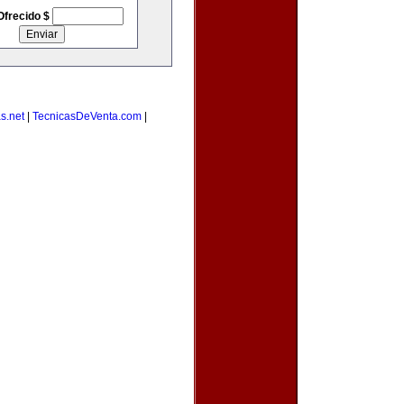
Ofrecido $
s.net
|
TecnicasDeVenta.com
|