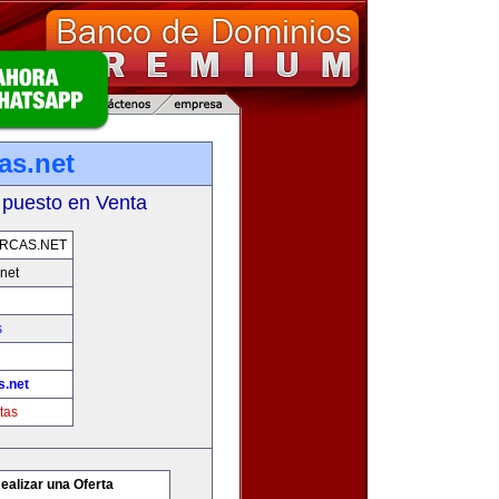
as.net
 puesto en Venta
RCAS.NET
net
s
s.net
tas
ealizar una Oferta