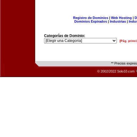
Registro de Dominios
|
Web Hosting
|
D
Dominios Expirados
|
Industrias
|
Indu
Categorías de Dominio:
[Pág. princi
** Precios expre
© 2002/2022 Solo10.com