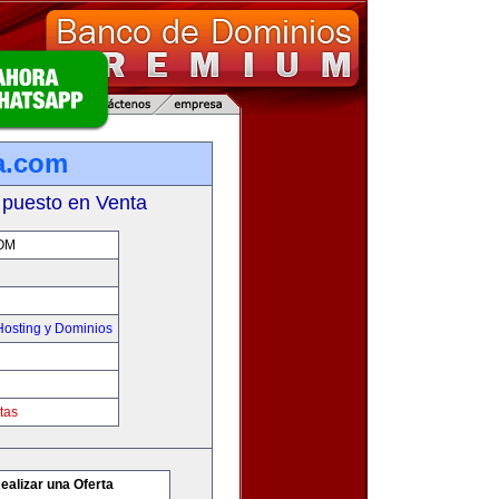
a.com
 puesto en Venta
OM
osting y Dominios
tas
ealizar una Oferta