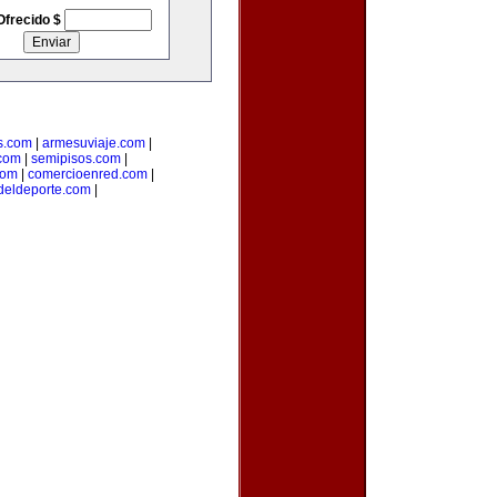
Ofrecido $
s.com
|
armesuviaje.com
|
.com
|
semipisos.com
|
com
|
comercioenred.com
|
sdeldeporte.com
|