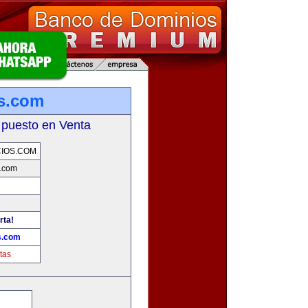
s.com
 puesto en Venta
IOS.COM
.com
rta!
s.com
tas