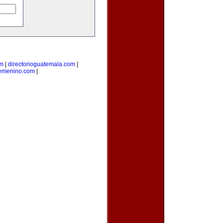
om
|
directorioguatemala.com
|
femenino.com
|