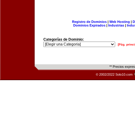
Registro de Dominios
|
Web Hosting
|
D
Dominios Expirados
|
Industrias
|
Indu
Categorías de Dominio:
[Pág. princi
** Precios expre
© 2002/2022 Solo10.com