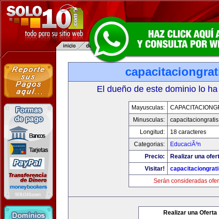
capacitaciongra
El dueño de este dominio lo ha
Mayusculas:
CAPACITACIONG
Minusculas:
capacitaciongrati
Longitud:
18 caracteres
Categorias:
EducaciÃ³n
Precio:
Realizar una ofer
Visitar!
capacitaciongrat
Serán consideradas ofer
Realizar una Oferta