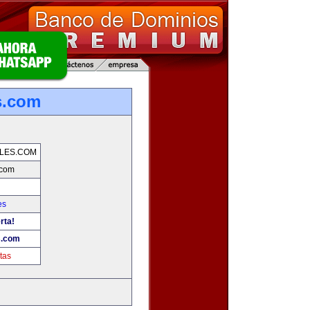
s.com
LES.COM
.com
es
rta!
s.com
tas