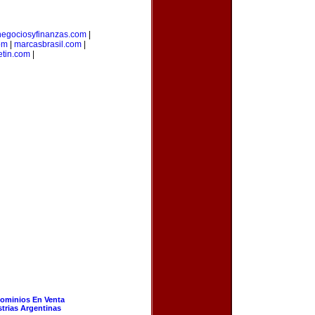
negociosyfinanzas.com
|
om
|
marcasbrasil.com
|
etin.com
|
ominios En Venta
strias Argentinas