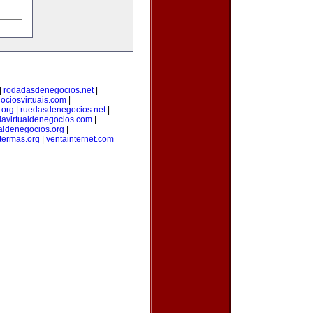
|
rodadasdenegocios.net
|
ciosvirtuais.com
|
.org
|
ruedasdenegocios.net
|
davirtualdenegocios.com
|
aldenegocios.org
|
termas.org
|
ventainternet.com