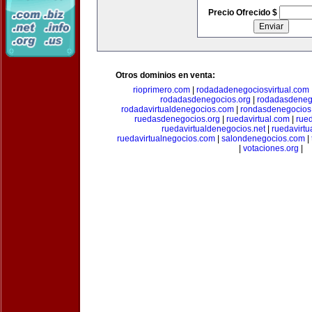
Precio Ofrecido $
Otros dominios en venta:
rioprimero.com
|
rodadadenegociosvirtual.com
rodadasdenegocios.org
|
rodadasdenego
rodadavirtualdenegocios.com
|
rondasdenegocios
ruedasdenegocios.org
|
ruedavirtual.com
|
rue
ruedavirtualdenegocios.net
|
ruedavirtu
ruedavirtualnegocios.com
|
salondenegocios.com
|
|
votaciones.org
|