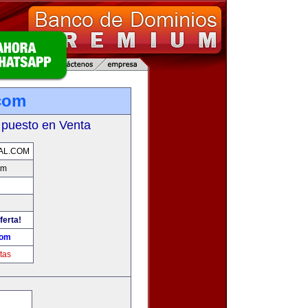
.com
 puesto en Venta
AL.COM
om
ferta!
com
tas