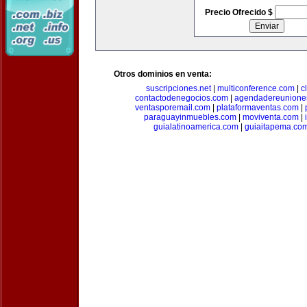
Precio Ofrecido $
Otros dominios en venta:
suscripciones.net
|
multiconference.com
|
c
contactodenegocios.com
|
agendadereunione
ventasporemail.com
|
plataformaventas.com
|
paraguayinmuebles.com
|
moviventa.com
|
guialatinoamerica.com
|
guiaitapema.co