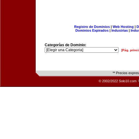
Registro de Dominios
|
Web Hosting
|
D
Dominios Expirados
|
Industrias
|
Indu
Categorías de Dominio:
[Pág. princi
** Precios expre
© 2002/2022 Solo10.com