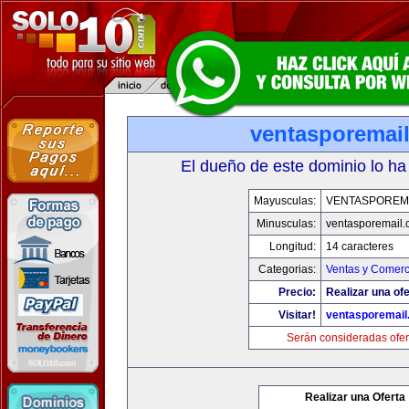
ventasporemai
El dueño de este dominio lo ha
Mayusculas:
VENTASPOREM
Minusculas:
ventasporemail
Longitud:
14 caracteres
Categorias:
Ventas y Comerc
Precio:
Realizar una ofe
Visitar!
ventasporemail
Serán consideradas ofer
Realizar una Oferta