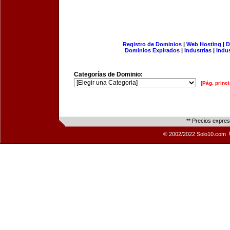
Registro de Dominios
|
Web Hosting
|
D
Dominios Expirados
|
Industrias
|
Indu
Categorías de Dominio:
[Pág. princi
** Precios expre
© 2002/2022 Solo10.com