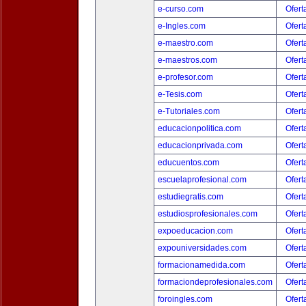
e-curso.com
Ofert
e-Ingles.com
Ofert
e-maestro.com
Ofert
e-maestros.com
Ofert
e-profesor.com
Ofert
e-Tesis.com
Ofert
e-Tutoriales.com
Ofert
educacionpolitica.com
Ofert
educacionprivada.com
Ofert
educuentos.com
Ofert
escuelaprofesional.com
Ofert
estudiegratis.com
Ofert
estudiosprofesionales.com
Ofert
expoeducacion.com
Ofert
expouniversidades.com
Ofert
formacionamedida.com
Ofert
formaciondeprofesionales.com
Ofert
foroingles.com
Ofert