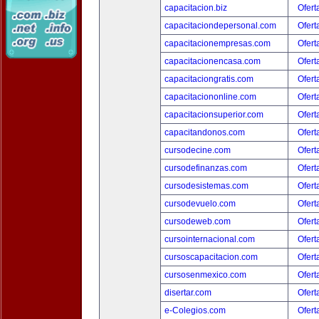
capacitacion.biz
Ofert
capacitaciondepersonal.com
Ofert
capacitacionempresas.com
Ofert
capacitacionencasa.com
Ofert
capacitaciongratis.com
Ofert
capacitaciononline.com
Ofert
capacitacionsuperior.com
Ofert
capacitandonos.com
Ofert
cursodecine.com
Ofert
cursodefinanzas.com
Ofert
cursodesistemas.com
Ofert
cursodevuelo.com
Ofert
cursodeweb.com
Ofert
cursointernacional.com
Ofert
cursoscapacitacion.com
Ofert
cursosenmexico.com
Ofert
disertar.com
Ofert
e-Colegios.com
Ofert