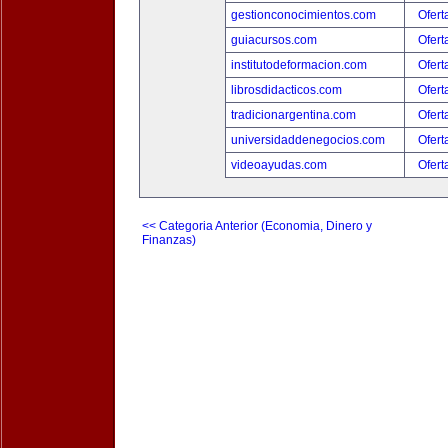
gestionconocimientos.com
Ofert
guiacursos.com
Ofert
institutodeformacion.com
Ofert
librosdidacticos.com
Ofert
tradicionargentina.com
Ofert
universidaddenegocios.com
Ofert
videoayudas.com
Ofert
<< Categoria Anterior (Economia, Dinero y
Finanzas)